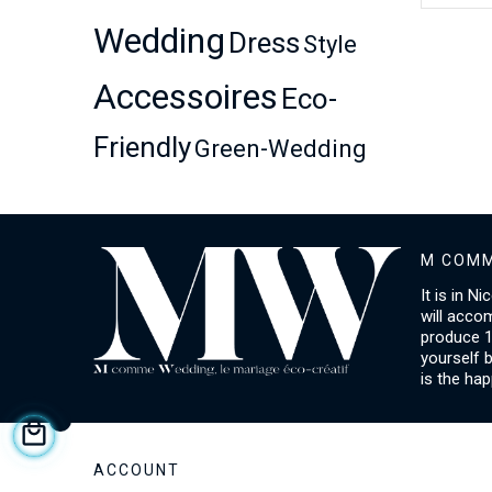
Wedding
Dress
Style
Accessoires
Eco-
Friendly
Green-Wedding
M COMM
It is in N
will acco
produce 1
yourself 
is the hap
ACCOUNT