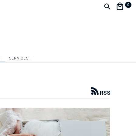
0
G
SERVICES +
RSS