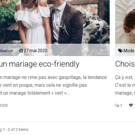
isation
27
mai
2020
Mode
un mariage eco-friendly
Chois
n mariage ne rime pas avec gaspillage, la tendance
Ça y est,
e vent en poupe, mais cela ne signifie pas
C’est le
 un mariage totalement « vert »....
mariage, 
1205
1
 1 - 2 of 2 items