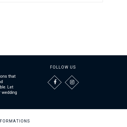
FOLLOW US
ions that
nd
le. Let
r wedding
NFORMATIONS